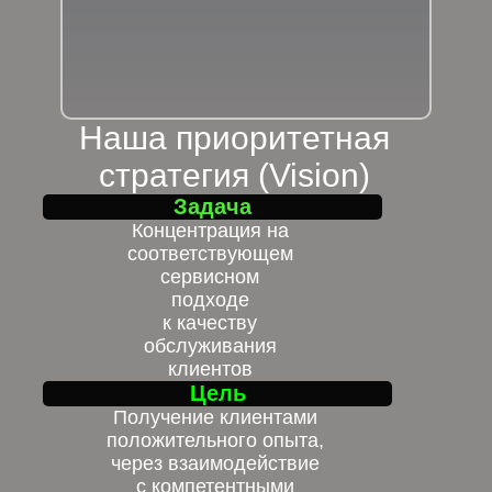
Наша приоритетная
стратегия (Vision)
Задача
Концентрация на
соответствующем
сервисном
подходе
к качеству
обслуживания
клиентов
Цель
Получение клиентами
положительного опыта,
через взаимодействие
с компетентными