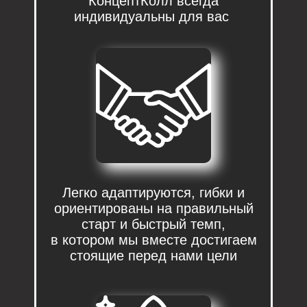
КонцептКолл всегда
индивидуальны для вас
Мы предлагаем вашему
бизнесу современную
телемаркетинговую
коммуникацию с
клиентами
Легко адаптируются, гибки и
ориентированы на правильный
по всем каналам связи
старт и быстрый темп,
в котором мы вместе достигаем
стоящие перед нами цели