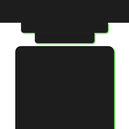
коммуникация с клиентами -
круглосуточно, независимо от
географического
расположения
Входящий телемаркетинг
Подробнее