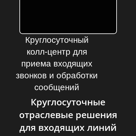
Круглосуточный
колл-центр для
приема входящих
звонков и обработки
сообщений
интегрированный с
Круглосуточные
вашей CRM
отраслевые решения
Создается для
для входящих линий
предпринимателей которым
важна своевременная