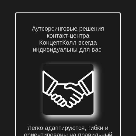
Аутсорсинговые решения
контакт-центра
КонцептКолл всегда
индивидуальны для вас
Мы предлагаем вашему
бизнесу современную
телемаркетинговую
коммуникацию с
клиентами
Легко адаптируются, гибки и
ориентированы на правильный