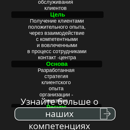
обслуживания
клиентов
Цель
Получение клиентами
положительного опыта,
через взаимодействие
с компетентными
и вовлеченными
в процесс сотрудниками
контакт -центра
Основа
Разработанная
стратегия
клиентского
опыта
организации -
Узнайте больше о
заказчика
Ресурс
наших
Облачный
контакт-центр
компетенциях
оснащенный