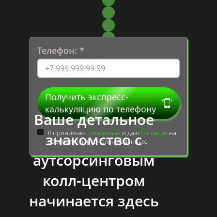
Телефон:
Получить экспресс-
17
25
калькуляцию по телефону
Ваше детальное
Я принимаю
Положение
и даю
Согласие
на
знакомство с
обработку персональных данных.
аутсорсинговым
колл-центром
начинается здесь