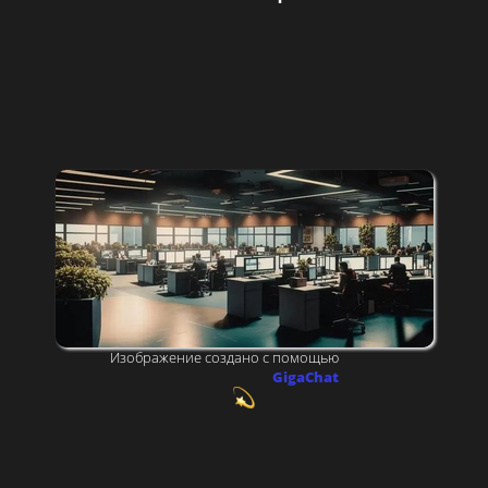
современными
омниканальными
технологиями,
развивающий
инновации
в сфере
телекоммуникаций
Изображение создано с помощью
GigaChat